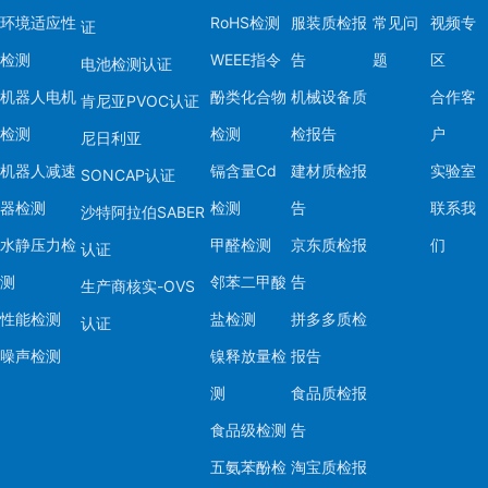
环境适应性
RoHS检测
服装质检报
常见问
视频专
证
检测
WEEE指令
告
题
区
电池检测认证
机器人电机
酚类化合物
机械设备质
合作客
肯尼亚PVOC认证
检测
检测
检报告
户
尼日利亚
机器人减速
镉含量Cd
建材质检报
实验室
SONCAP认证
器检测
检测
告
联系我
沙特阿拉伯SABER
水静压力检
甲醛检测
京东质检报
们
认证
测
邻苯二甲酸
告
生产商核实-OVS
性能检测
盐检测
拼多多质检
认证
噪声检测
镍释放量检
报告
测
食品质检报
食品级检测
告
五氨苯酚检
淘宝质检报