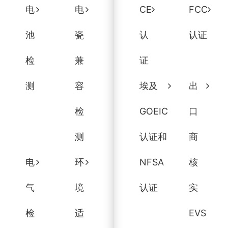
电
电
CE
FCC
池
瓷
认
认证
检
兼
证
测
容
埃及
出
检
GOEIC
口
测
认证和
商
电
环
NFSA
核
气
境
认证
实
检
适
EVS