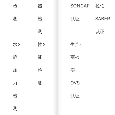
检
器
SONCAP
拉伯
测
检
认证
SABER
测
认证
水
性
生产
静
能
商核
压
检
实-
力
测
OVS
检
认证
测