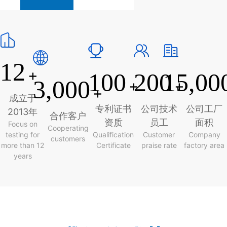
12
+
100
200
15,00
3,000
+
+
+
成立于
专利证书
公司技术
公司工厂
2013年
合作客户
资质
员工
面积
Focus on
Cooperating
testing for
Qualification
Customer
Company
customers
more than 12
Certificate
praise rate
factory area
years