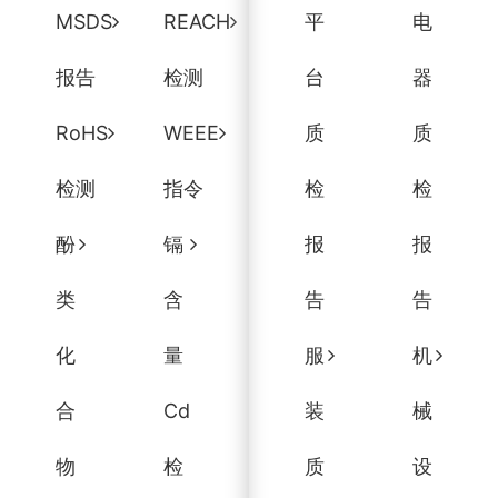
MSDS
REACH
平
电
报告
检测
台
器
RoHS
WEEE
质
质
检测
指令
检
检
酚
镉
报
报
类
含
告
告
化
量
服
机
合
Cd
装
械
物
检
质
设