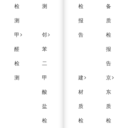
检
测
检
备
测
报
质
甲
邻
告
检
醛
苯
报
检
二
告
测
甲
建
京
酸
材
东
盐
质
质
检
检
检