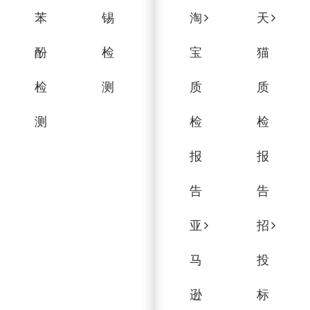
苯
锡
淘
天
酚
检
宝
猫
检
测
质
质
测
检
检
报
报
告
告
亚
招
马
投
逊
标