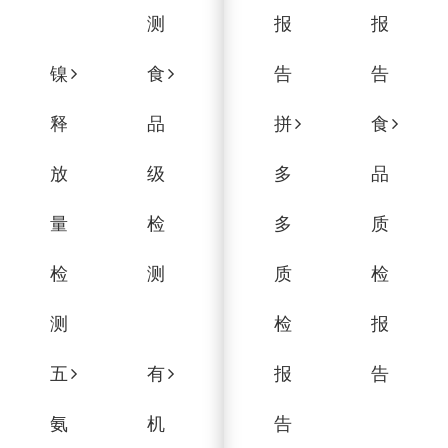
测
报
报
镍
食
告
告
释
品
拼
食
放
级
多
品
量
检
多
质
检
测
质
检
测
检
报
五
有
报
告
氨
机
告