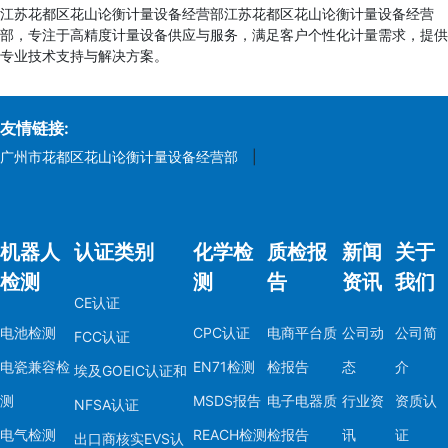
江苏花都区花山论衡计量设备经营部江苏花都区花山论衡计量设备经营
部，专注于高精度计量设备供应与服务，满足客户个性化计量需求，提供
专业技术支持与解决方案。
友情链接:
广州市花都区花山论衡计量设备经营部
|
机器人
认证类别
化学检
质检报
新闻
关于
检测
测
告
资讯
我们
CE认证
电池检测
CPC认证
电商平台质
公司动
公司简
FCC认证
电瓷兼容检
EN71检测
检报告
态
介
埃及GOEIC认证和
测
MSDS报告
电子电器质
行业资
资质认
NFSA认证
电气检测
REACH检测
检报告
讯
证
出口商核实EVS认